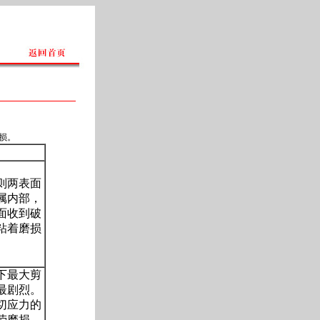
损。
则两表面
属内部，
面收到破
粘着磨损
下最大剪
最剧烈。
切应力的
劳磨损。