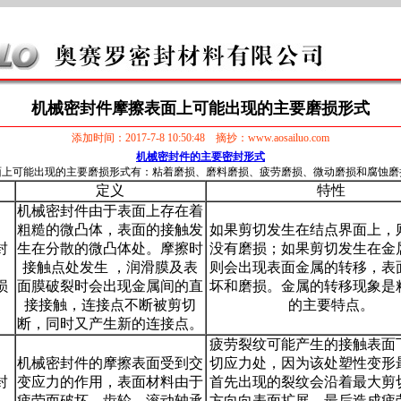
机械密封件摩擦表面上可能出现的主要磨损形式
添加时间：2017-7-8 10:50:48 摘抄：www.aosailuo.com
机械密封件的主要密封形式
面上可能出现的主要磨损形式有：粘着磨损、磨料磨损、疲劳磨损、微动磨损和腐蚀磨
定义
特性
机械密封件由于表面上存在着
粗糙的微凸体，表面的接触发
如果剪切发生在结点界面上，
封
生在分散的微凸体处。摩擦时
没有磨损；如果剪切发生在金
接触点处发生 ，润滑膜及表
则会出现表面金属的转移，表
损
面膜破裂时会出现金属间的直
坏和磨损。金属的转移现象是
接接触，连接点不断被剪切
的主要特点。
断，同时又产生新的连接点。
疲劳裂纹可能产生的接触表面
机械密封件的摩擦表面受到交
切应力处，因为该处塑性变形
封
变应力的作用，表面材料由于
首先出现的裂纹会沿着最大剪
疲劳而破坏，齿轮、滚动轴承
方向向表面扩展，最后造成疲