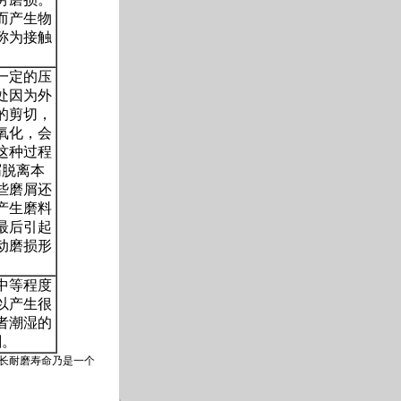
而产生物
称为接触
一定的压
处因为外
的剪切，
氧化，会
这种过程
屑脱离本
些磨屑还
产生磨料
最后引起
动磨损形
中等程度
以产生很
者潮湿的
剧。
长耐磨寿命乃是一个