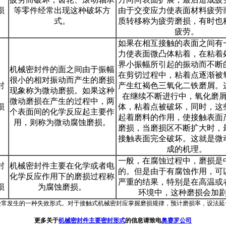
损
等零件经常出现这种破坏方
由于交变应力使表面材料疲劳
式。
质转移称为疲劳磨损，有时也
疲劳。
如果在相互接触的表面之间有
力使表面微凸体粘着，在粘着
界小振幅所引起的振动而不断
机械密封件的面之间由于振幅
在剪切过程中，粘着点逐渐被
很小的相对振动而产生的磨损
封
产生红褐色三氧化二铁磨屑。
现象称为微动磨损。如果这种
在继续不断进行中，氧化磨
微动磨损在产生的过程中，两
损
体，粘着点被破坏，同时，这
个表面间的化学反应起主要作
起着磨料的作用，使接触表面
用，则称为微动腐蚀磨损。
磨损，当磨损区不断扩大时，
接触表面完全破坏。这就是微
成的机理。
一般，在腐蚀过程中，磨损是
封
机械密封件主要在化学或者电
的。但是由于有腐蚀作用，可
化学反应作用下的磨损过程称
严重的结果，特别是在高温或
损
为腐蚀磨损。
环境中，这种磨损会加
经常发生的一种失效形式。对于接触式机械密封应掌握磨损规律，预计磨损率，设法延
更多关于
机械密封件主要密封形式
的信息请致电
奥赛罗公司