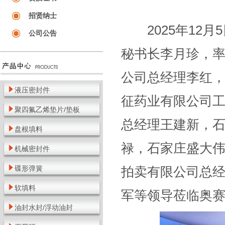
招贤纳士
2025年12月
公司公告
秘书长李月珍，
公司总经理李红，
液压密封件
征药业有限公司
聚四氟乙烯垫片/垫板
总经理王建新，
盘根填料
禄，石家庄盛大
机械密封件
碟形弹簧
拍卖有限公司总
软填料
军等领导莅临奥
油封水封/浮动油封