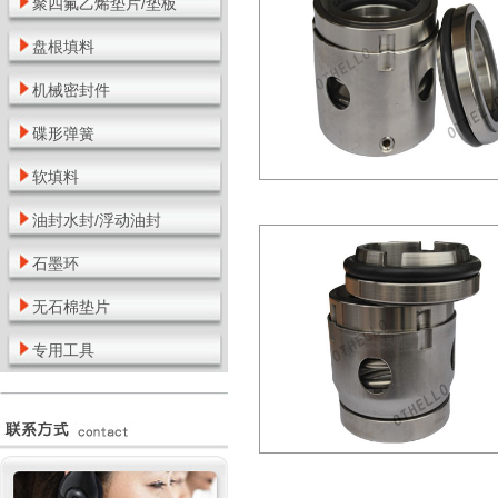
聚四氟乙烯垫片/垫板
盘根填料
机械密封件
碟形弹簧
软填料
油封水封/浮动油封
石墨环
无石棉垫片
专用工具