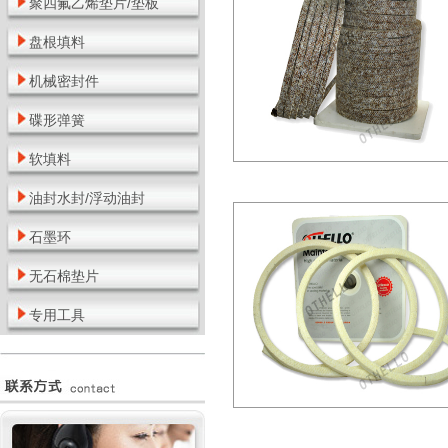
聚四氟乙烯垫片/垫板
盘根填料
机械密封件
碟形弹簧
软填料
油封水封/浮动油封
石墨环
无石棉垫片
专用工具