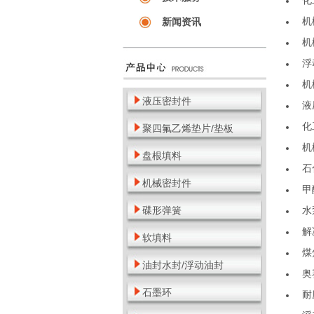
化
机
新闻资讯
机
浮
机
液压密封件
液
化
聚四氟乙烯垫片/垫板
机
盘根填料
石
机械密封件
甲
碟形弹簧
水
解
软填料
煤
油封水封/浮动油封
奥
石墨环
耐