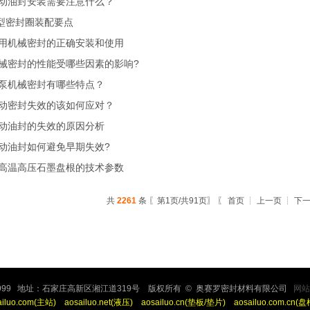
动油封安装需要注意什么？
型密封圈装配要点
用机械密封的正确安装和使用
械密封的性能受哪些因素的影响?
泵机械密封有哪些特点？
动密封失效的该如何应对？
动油封的失效的原因分析
动油封如何避免早期失效?
高温高压石墨盘根的技术参数
共
2261
条 〖第1页/共91页〗 〖 首页 ┊ 上一页 ┊
下
16999 地址：石家庄高新区湘江道319号
版权所有 © 奥赛罗密封材料有限公司
网站
ailuo.com(主站)
aosailuo.net(液压)
aosailuo.cn(垫板/垫片)
aosailuo.com.cn(盘