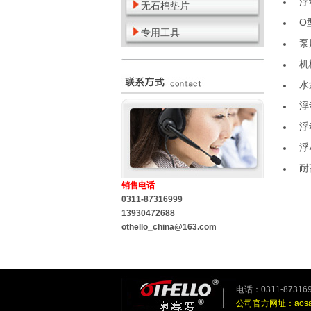
浮
无石棉垫片
O
专用工具
泵
机
水
浮
浮
浮
耐
销售电话
0311-87316999
13930472688
othello_china@163.com
电话：0311-873
公司官方网址：
aos