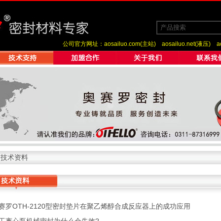
公司官方网址：
aosailuo.com(主站)
aosailuo.net(液压)
a
>
技术资料
赛罗OTH-2120型密封垫片在聚乙烯醇合成反应器上的成功应用