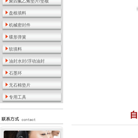
聚四氟乙烯垫片/垫板
盘根填料
机械密封件
碟形弹簧
软填料
油封水封/浮动油封
石墨环
无石棉垫片
专用工具
自