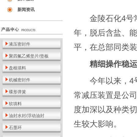
新闻资讯
金陵石化4号常
年，脱后含盐、
液压密封件
平，在总部同类
聚四氟乙烯垫片/垫板
精细操作稳
盘根填料
今年以来，4号常
机械密封件
碟形弹簧
常减压装置是公
软填料
度加深以及种类
油封水封/浮动油封
生较大影响。
石墨环