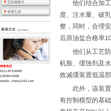
他们结合加工油
无石棉垫片
专用工具
度、注水量、破
整，同时，合理
后原油盐合格率10
他们从工艺防腐
机胺、缓蚀剂及
销售电话
0311-87316999
效减缓装置低温
13930472688
othello_china@163.com
此外，该装置还率
有控制模型的基