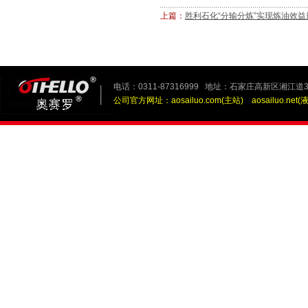
上篇：
胜利石化“分输分炼”实现炼油效益
电话：0311-87316999 地址：石家庄高新区湘江道3
公司官方网址：
aosailuo.com(主站)
aosailuo.net(